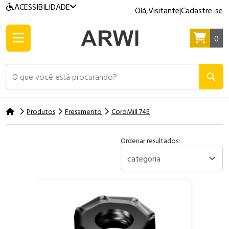
ACESSIBILIDADE
Olá,
Visitante
|
Cadastre-se
0
O que você está procurando?
Produtos
Fresamento
CoroMill 745
Ordenar resultados: