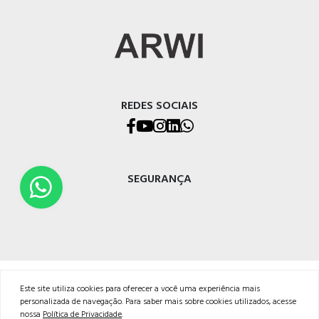
REDES SOCIAIS
SEGURANÇA
ARWI Representações Comerciais Ltda.
Este site utiliza cookies para oferecer a você uma experiência mais
Endereço: Rua Pio XII, 741, Caxias do Sul – RS
personalizada de navegação. Para saber mais sobre cookies utilizados, acesse
CEP: 95032-700
nossa
Política de Privacidade
.
Fone: (54) 3026-8888