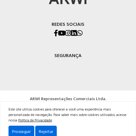
REDES SOCIAIS
SEGURANÇA
ARWI Representações Comerciais Ltda.
Endereço: Rua Pio XII, 741, Caxias do Sul – RS
Este site utiliza cookies para oferecer a você uma experiência mais
CEP: 95032-700
personalizada de navegação. Para saber mais sobre cookies utilizados, acesse
Fone: (54) 3026-8888
nossa
Política de Privacidade
.
CNPJ: 90.364.563/0001-51
Prosseguir
Rejeitar
Powered by: