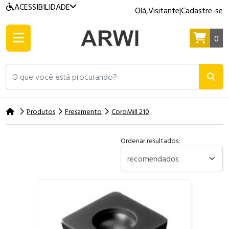
ACESSIBILIDADE
Olá,
Visitante
|
Cadastre-se
0
O que você está procurando?
Produtos
Fresamento
CoroMill 210
Ordenar resultados: