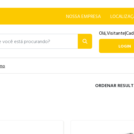
NOSSA EMPRESA
LOCALIZA
Olá,
Visitante
|
Cad
ocê está procurando?
LOGIN
rno
ORDENAR RESULT