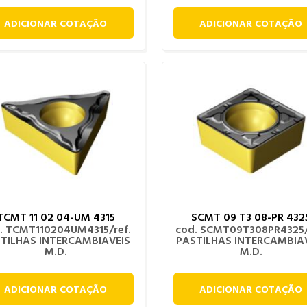
ADICIONAR COTAÇÃO
ADICIONAR COTAÇÃO
TCMT 11 02 04-UM 4315
SCMT 09 T3 08-PR 432
. TCMT110204UM4315/ref.
cod. SCMT09T308PR4325/
TILHAS INTERCAMBIAVEIS
PASTILHAS INTERCAMBIA
M.D.
M.D.
ADICIONAR COTAÇÃO
ADICIONAR COTAÇÃO