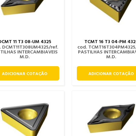
DCMT 11 T3 08-UM 4325
TCMT 16 T3 04-PM 432
. DCMT11T308UM4325/ref.
cod. TCMT16T304PM4325/
TILHAS INTERCAMBIAVEIS
PASTILHAS INTERCAMBIA
M.D.
M.D.
ADICIONAR COTAÇÃO
ADICIONAR COTAÇÃO