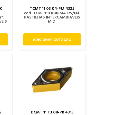
20
TCMT 11 03 04-PM 4325
cod. TCMT110304PM4325/ref.
f.
PASTILHAS INTERCAMBIAVEIS
VEIS
M.D.
ADICIONAR COTAÇÃO
5
DCMT 11 T3 08-PR 4315