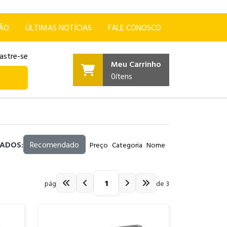
ÇÃO
ÚLTIMAS NOTÍCIAS
FALE CONOSCO
astre-se
Meu Carrinho
0
ítens
ADOS:
Recomendado
Preço
Categoria
Nome
pág
de 3