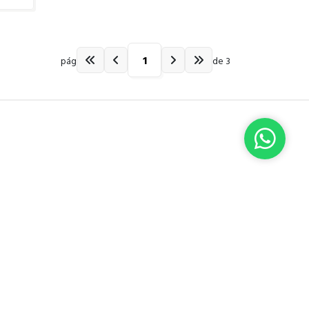
pág
de 3