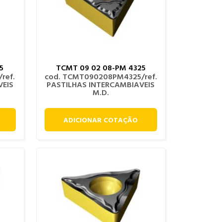
5
TCMT 09 02 08-PM 4325
ref.
cod. TCMT090208PM4325/ref.
VEIS
PASTILHAS INTERCAMBIAVEIS
M.D.
ADICIONAR COTAÇÃO