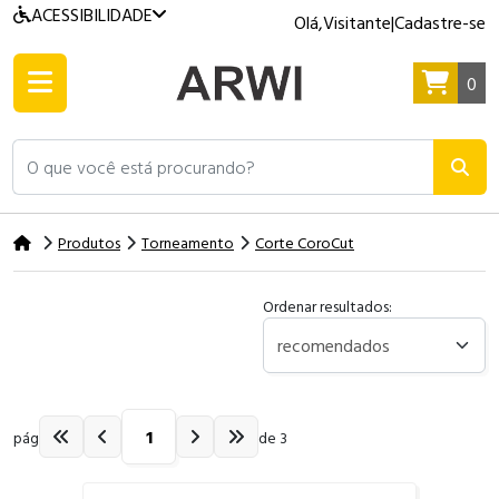
ACESSIBILIDADE
Olá,
Visitante
|
Cadastre-se
0
O que você está procurando?
Produtos
Torneamento
Corte CoroCut
Ordenar resultados:
pág
de 3