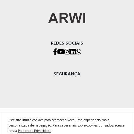
REDES SOCIAIS
SEGURANÇA
ARWI Representações Comerciais Ltda.
Este site utiliza cookies para oferecer a você uma experiência mais
Endereço: Rua Pio XII, 741, Caxias do Sul – RS
personalizada de navegação. Para saber mais sobre cookies utilizados, acesse
CEP: 95032-700
nossa
Política de Privacidade
.
Fone: (54) 3026-8888