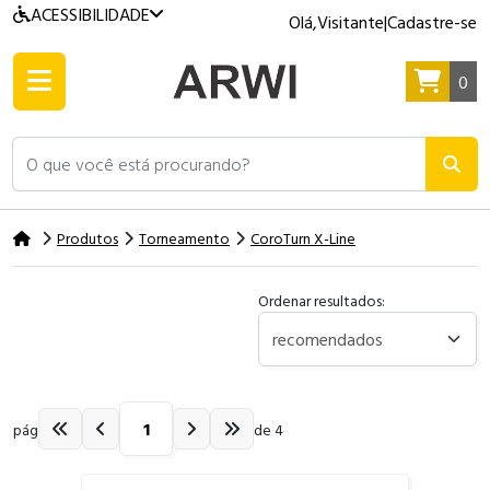
ACESSIBILIDADE
Olá,
Visitante
|
Cadastre-se
0
O que você está procurando?
Produtos
Torneamento
CoroTurn X-Line
Ordenar resultados:
pág
de 4