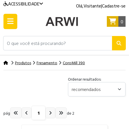
ACESSIBILIDADE
Olá,
Visitante
|
Cadastre-se
0
O que você está procurando?
Produtos
Fresamento
CoroMill 390
Ordenar resultados:
pág
de 2