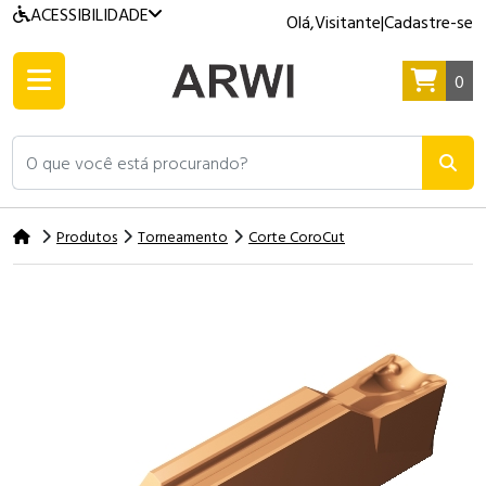
ACESSIBILIDADE
Olá,
Visitante
|
Cadastre-se
0
O que você está procurando?
Produtos
Torneamento
Corte CoroCut