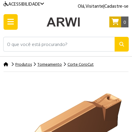
ACESSIBILIDADE
Olá,
Visitante
|
Cadastre-se
0
O que você está procurando?
Produtos
Torneamento
Corte CoroCut