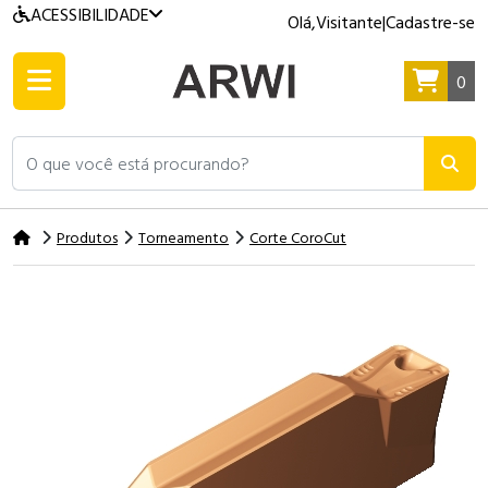
ACESSIBILIDADE
Olá,
Visitante
|
Cadastre-se
0
O que você está procurando?
Produtos
Torneamento
Corte CoroCut