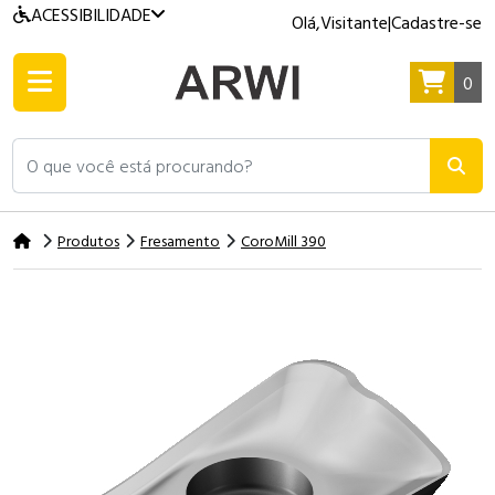
ACESSIBILIDADE
Olá,
Visitante
|
Cadastre-se
0
O que você está procurando?
Produtos
Fresamento
CoroMill 390