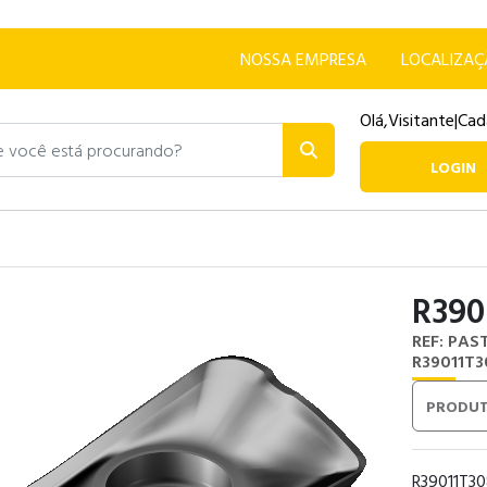
NOSSA EMPRESA
LOCALIZA
Olá,
Visitante
|
Cad
ocê está procurando?
LOGIN
R390
REF: PAS
R39011T
PRODUT
R39011T3