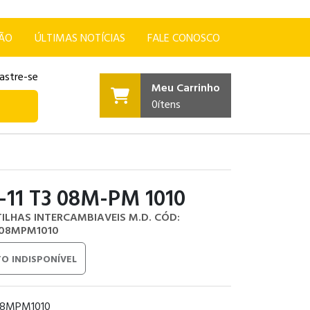
ÇÃO
ÚLTIMAS NOTÍCIAS
FALE CONOSCO
astre-se
Meu Carrinho
0
ítens
-11 T3 08M-PM 1010
TILHAS INTERCAMBIAVEIS M.D.
CÓD:
308MPM1010
O INDISPONÍVEL
08MPM1010