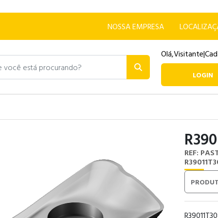
NOSSA EMPRESA
LOCALIZA
Olá,
Visitante
|
Cad
ocê está procurando?
LOGIN
R390
REF: PAS
R39011T
PRODUT
R39011T3