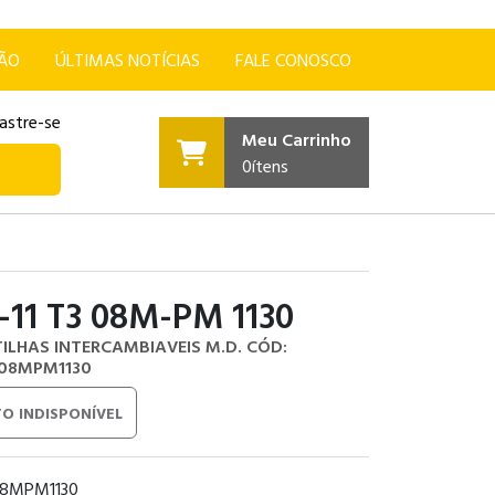
ÇÃO
ÚLTIMAS NOTÍCIAS
FALE CONOSCO
astre-se
Meu Carrinho
0
ítens
-11 T3 08M-PM 1130
TILHAS INTERCAMBIAVEIS M.D.
CÓD:
308MPM1130
O INDISPONÍVEL
08MPM1130