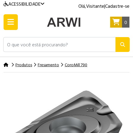
ACESSIBILIDADE
Olá,
Visitante
|
Cadastre-se
0
O que você está procurando?
Produtos
Fresamento
CoroMill 790