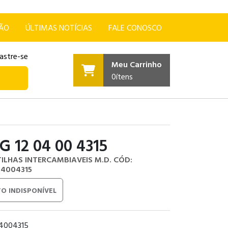
ÇÃO
ÚLTIMAS NOTÍCIAS
FALE CONOSCO
astre-se
Meu Carrinho
0
ítens
 12 04 00 4315
TILHAS INTERCAMBIAVEIS M.D.
CÓD:
4004315
O INDISPONÍVEL
4004315