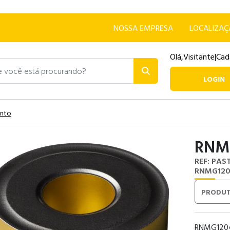
NOSSA EMPRESA
LOCALIZA
Olá,
Visitante
|
Cad
ocê está procurando?
LOGIN
ento
RNMG
REF: PAS
RNMG120
PRODUT
RNMG120