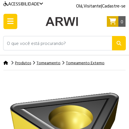
ACESSIBILIDADE
Olá,
Visitante
|
Cadastre-se
0
O que você está procurando?
Produtos
Torneamento
Torneamento Externo