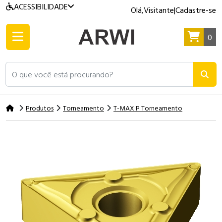
ACESSIBILIDADE
Olá,
Visitante
|
Cadastre-se
0
O que você está procurando?
Produtos
Torneamento
T-MAX P Torneamento