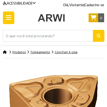
ACESSIBILIDADE
Olá,
Visitante
|
Cadastre-se
0
O que você está procurando?
Produtos
Torneamento
CoroTurn X-Line