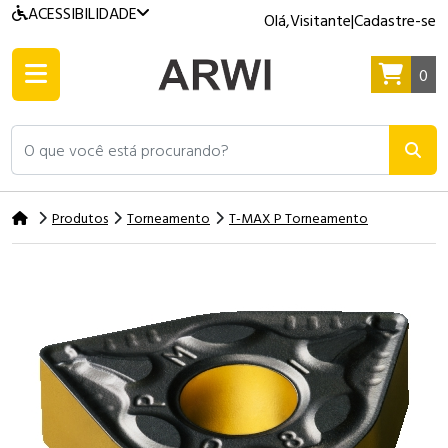
ACESSIBILIDADE
Olá,
Visitante
|
Cadastre-se
0
O que você está procurando?
Produtos
Torneamento
T-MAX P Torneamento