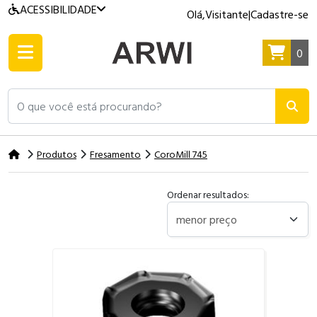
ACESSIBILIDADE
Olá,
Visitante
|
Cadastre-se
0
O que você está procurando?
Produtos
Fresamento
CoroMill 745
Ordenar resultados: