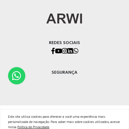
REDES SOCIAIS
SEGURANÇA
ARWI Representações Comerciais Ltda.
Este site utiliza cookies para oferecer a você uma experiência mais
Endereço: Rua Pio XII, 741, Caxias do Sul – RS
personalizada de navegação. Para saber mais sobre cookies utilizados, acesse
CEP: 95032-700
nossa
Política de Privacidade
.
Fone: (54) 3026-8888