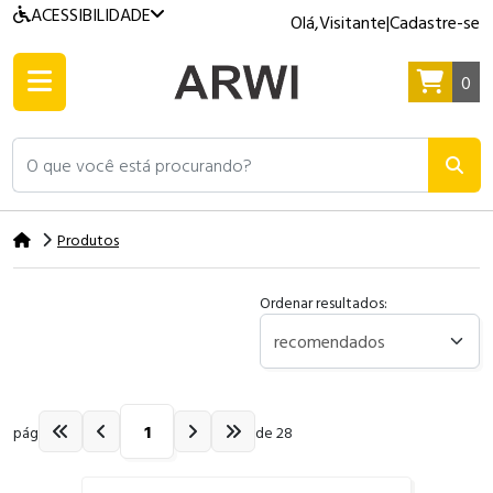
ACESSIBILIDADE
Olá,
Visitante
|
Cadastre-se
0
O que você está procurando?
Produtos
Ordenar resultados:
pág
de 28