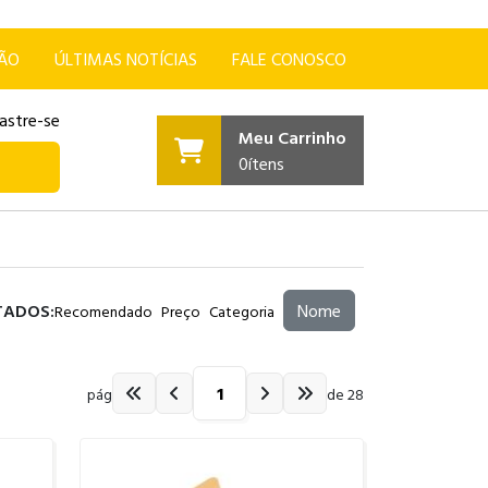
ÇÃO
ÚLTIMAS NOTÍCIAS
FALE CONOSCO
astre-se
Meu Carrinho
0
ítens
TADOS:
Nome
Recomendado
Preço
Categoria
pág
de 28