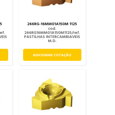
5
266RG-16MM01A150M 1125
cod.
ef.
266RG16MM01A150M1125/ref.
VEIS
PASTILHAS INTERCAMBIAVEIS
M.D.
ADICIONAR COTAÇÃO