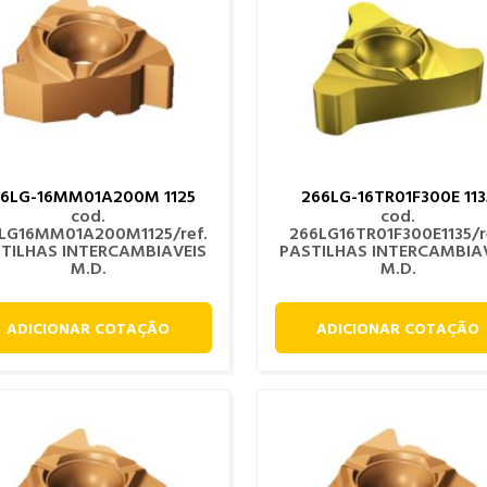
66LG-16MM01A200M 1125
266LG-16TR01F300E 113
cod.
cod.
LG16MM01A200M1125/ref.
266LG16TR01F300E1135/r
TILHAS INTERCAMBIAVEIS
PASTILHAS INTERCAMBIA
M.D.
M.D.
ADICIONAR COTAÇÃO
ADICIONAR COTAÇÃO