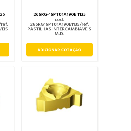
25
266RG-16PT01A190E 1135
cod.
ref.
266RG16PT01A190E1135/ref.
VEIS
PASTILHAS INTERCAMBIAVEIS
M.D.
ADICIONAR COTAÇÃO