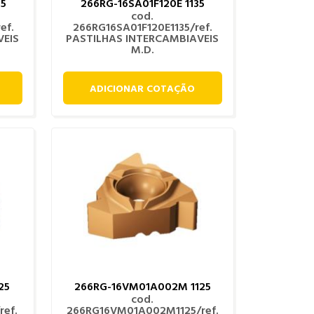
35
266RG-16SA01F120E 1135
cod.
ef.
266RG16SA01F120E1135/ref.
VEIS
PASTILHAS INTERCAMBIAVEIS
M.D.
ADICIONAR COTAÇÃO
25
266RG-16VM01A002M 1125
cod.
ef.
266RG16VM01A002M1125/ref.