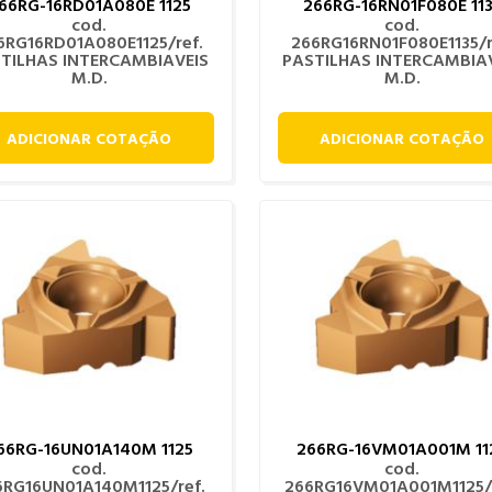
66RG-16RD01A080E 1125
266RG-16RN01F080E 11
cod.
cod.
6RG16RD01A080E1125/ref.
266RG16RN01F080E1135/r
TILHAS INTERCAMBIAVEIS
PASTILHAS INTERCAMBIA
M.D.
M.D.
ADICIONAR COTAÇÃO
ADICIONAR COTAÇÃO
66RG-16UN01A140M 1125
266RG-16VM01A001M 11
cod.
cod.
6RG16UN01A140M1125/ref.
266RG16VM01A001M1125/r