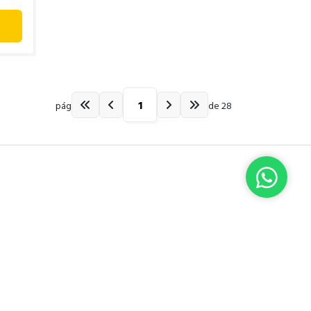
pág
de 28