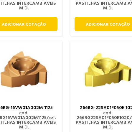
TILHAS INTERCAMBIAVEIS
PASTILHAS INTERCAMBIA
M.D.
M.D.
ADICIONAR COTAÇÃO
ADICIONAR COTAÇÃO
66RG-16VW01A002M 1125
266RG-22SA01F050E 10
cod.
cod.
RG16VW01A002M1125/ref.
266RG22SA01F050E1020/r
TILHAS INTERCAMBIAVEIS
PASTILHAS INTERCAMBIA
M.D.
M.D.