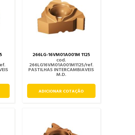
5
266LG-16VM01A001M 1125
cod.
ef.
266LG16VM01A001M1125/ref.
VEIS
PASTILHAS INTERCAMBIAVEIS
M.D.
ADICIONAR COTAÇÃO