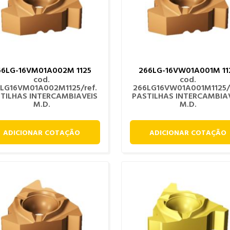
66LG-16VM01A002M 1125
266LG-16VW01A001M 11
cod.
cod.
LG16VM01A002M1125/ref.
266LG16VW01A001M1125/r
TILHAS INTERCAMBIAVEIS
PASTILHAS INTERCAMBIA
M.D.
M.D.
ADICIONAR COTAÇÃO
ADICIONAR COTAÇÃO