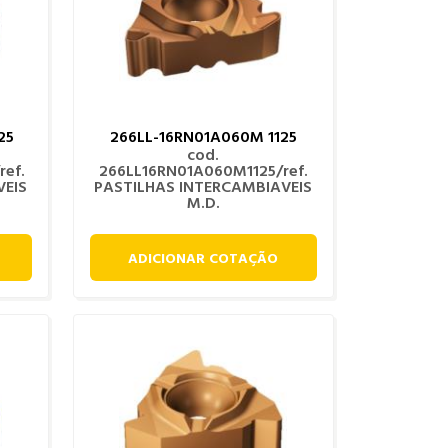
25
266LL-16RN01A060M 1125
cod.
ef.
266LL16RN01A060M1125/ref.
VEIS
PASTILHAS INTERCAMBIAVEIS
M.D.
ADICIONAR COTAÇÃO