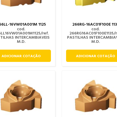
66LL-16VW01A001M 1125
266RG-16AC01F100E 113
cod.
cod.
6LL16VW01A001M1125/ref.
266RG16AC01F100E1135/r
TILHAS INTERCAMBIAVEIS
PASTILHAS INTERCAMBIA
M.D.
M.D.
ADICIONAR COTAÇÃO
ADICIONAR COTAÇÃO