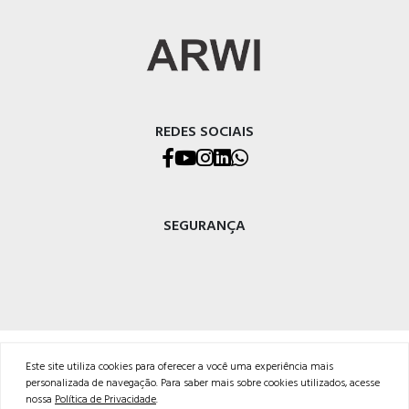
REDES SOCIAIS
SEGURANÇA
ARWI Representações Comerciais Ltda.
Este site utiliza cookies para oferecer a você uma experiência mais
Endereço: Rua Pio XII, 741, Caxias do Sul – RS
personalizada de navegação. Para saber mais sobre cookies utilizados, acesse
CEP: 95032-700
nossa
Política de Privacidade
.
Fone: (54) 3026-8888