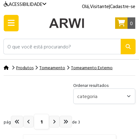
ACESSIBILIDADE
Olá,
Visitante
|
Cadastre-se
0
O que você está procurando?
Produtos
Torneamento
Torneamento Externo
Ordenar resultados:
pág
de 3