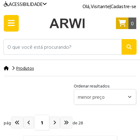
ACESSIBILIDADE
Olá,
Visitante
|
Cadastre-se
0
O que você está procurando?
Produtos
Ordenar resultados:
pág
de 28