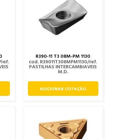
0
R390-11 T3 08M-PM 1130
ref.
cod. R39011T308MPM1130/ref.
VEIS
PASTILHAS INTERCAMBIAVEIS
M.D.
ADICIONAR COTAÇÃO