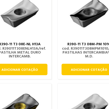
R390-11 T3 08E-NL H13A
R390-11 T3 08M-PM 101
. R39011T308ENLH13A/ref.
cod. R39011T308MPM1010/
PASTILHA METAL DURO
PASTILHAS INTERCAMBIA
INTERCAMB.
M.D.
ADICIONAR COTAÇÃO
ADICIONAR COTAÇÃO