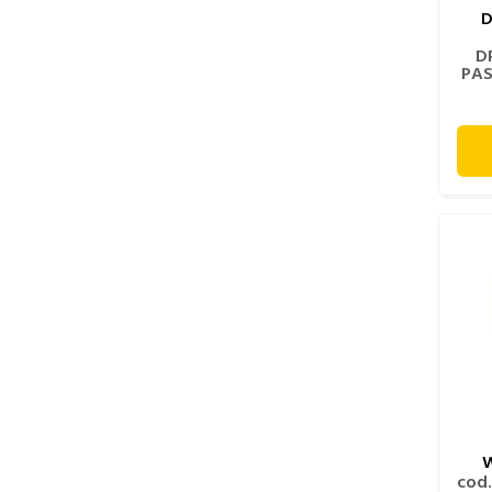
D
D
PAS
W
cod