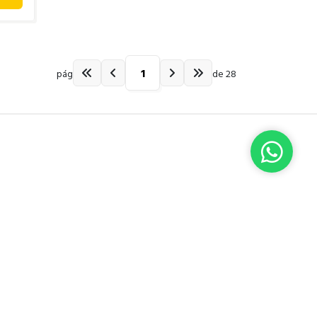
pág
de 28