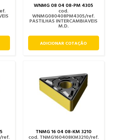
WNMG 08 04 08-PM 4305
ef.
cod.
VEIS
WNMG080408PM4305/ref.
PASTILHAS INTERCAMBIAVEIS
M.D.
ADICIONAR COTAÇÃO
5
TNMG 16 04 08-KM 3210
ref.
cod. TNMG160408KM3210/ref.