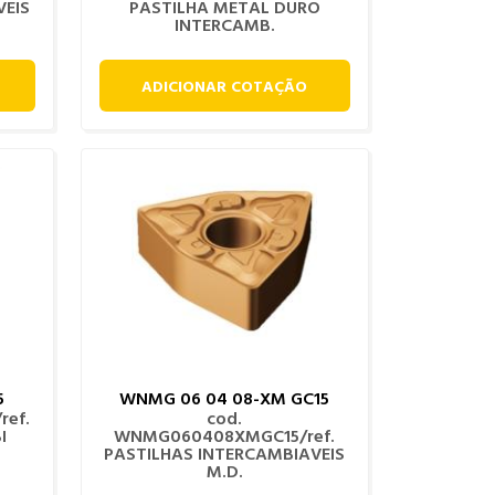
VEIS
PASTILHA METAL DURO
INTERCAMB.
ADICIONAR COTAÇÃO
5
WNMG 06 04 08-XM GC15
ref.
cod.
I
WNMG060408XMGC15/ref.
PASTILHAS INTERCAMBIAVEIS
M.D.