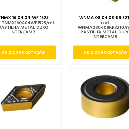
TNMX 16 04 04-WF 1525
WNMA 08 04 08-KR 32
. TNMX160404WF1525/ref.
cod.
PASTILHA METAL DURO
WNMA080408KR3210/re
INTERCAMB.
PASTILHA METAL DUR
INTERCAMB.
ADICIONAR COTAÇÃO
ADICIONAR COTAÇÃO