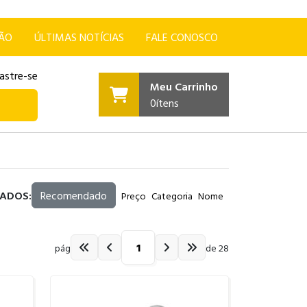
ÇÃO
ÚLTIMAS NOTÍCIAS
FALE CONOSCO
astre-se
Meu Carrinho
0
ítens
ADOS:
Recomendado
Preço
Categoria
Nome
pág
de 28