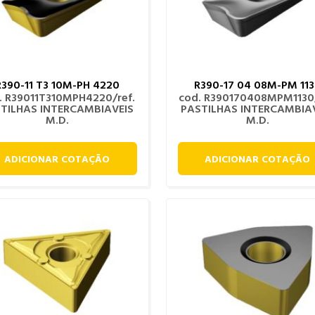
R390-11 T3 10M-PH 4220
R390-17 04 08M-PM 11
. R39011T310MPH4220/ref.
cod. R390170408MPM1130/
TILHAS INTERCAMBIAVEIS
PASTILHAS INTERCAMBIA
M.D.
M.D.
ADICIONAR COTAÇÃO
ADICIONAR COTAÇÃO