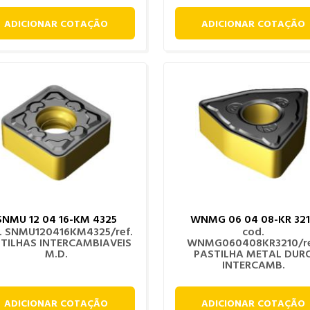
ADICIONAR COTAÇÃO
ADICIONAR COTAÇÃO
SNMU 12 04 16-KM 4325
WNMG 06 04 08-KR 32
. SNMU120416KM4325/ref.
cod.
TILHAS INTERCAMBIAVEIS
WNMG060408KR3210/re
M.D.
PASTILHA METAL DUR
INTERCAMB.
ADICIONAR COTAÇÃO
ADICIONAR COTAÇÃO